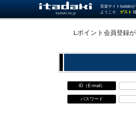
音楽サイトitada
ようこそ、
ゲスト
itadaki.ne.jp
Lポイント会員登録
ID（E-mail）
パスワード