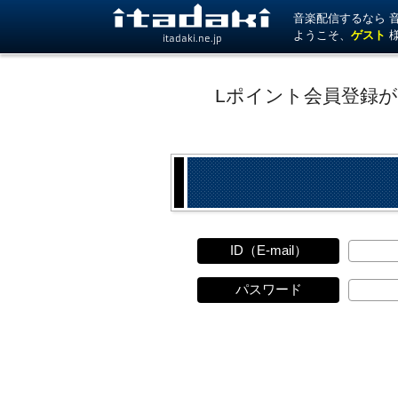
音楽配信するなら 音楽
ようこそ、
ゲスト
itadaki.ne.jp
Lポイント会員登録
ID（E-mail）
パスワード