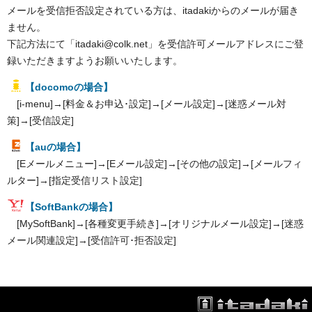
メールを受信拒否設定されている方は、itadakiからのメールが届き
ません。
下記方法にて「itadaki@colk.net」を受信許可メールアドレスにご登
録いただきますようお願いいたします。
【docomoの場合】
[i-menu]→[料金＆お申込･設定]→[メール設定]→[迷惑メール対
策]→[受信設定]
【auの場合】
[Eメールメニュー]→[Eメール設定]→[その他の設定]→[メールフィ
ルター]→[指定受信リスト設定]
【SoftBankの場合】
[MySoftBank]→[各種変更手続き]→[オリジナルメール設定]→[迷惑
メール関連設定]→[受信許可･拒否設定]