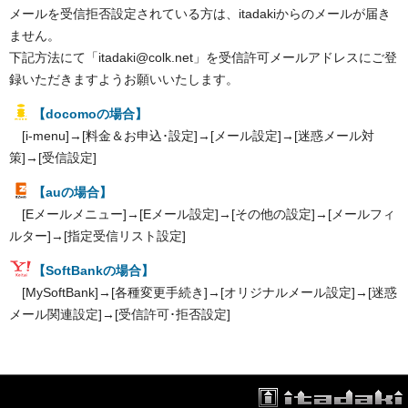
メールを受信拒否設定されている方は、itadakiからのメールが届き
ません。
下記方法にて「itadaki@colk.net」を受信許可メールアドレスにご登
録いただきますようお願いいたします。
【docomoの場合】
[i-menu]→[料金＆お申込･設定]→[メール設定]→[迷惑メール対
策]→[受信設定]
【auの場合】
[Eメールメニュー]→[Eメール設定]→[その他の設定]→[メールフィ
ルター]→[指定受信リスト設定]
【SoftBankの場合】
[MySoftBank]→[各種変更手続き]→[オリジナルメール設定]→[迷惑
メール関連設定]→[受信許可･拒否設定]