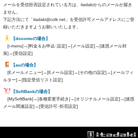
メールを受信拒否設定されている方は、itadakiからのメールが届き
ません。
下記方法にて「itadaki@colk.net」を受信許可メールアドレスにご登
録いただきますようお願いいたします。
【docomoの場合】
[i-menu]→[料金＆お申込･設定]→[メール設定]→[迷惑メール対
策]→[受信設定]
【auの場合】
[Eメールメニュー]→[Eメール設定]→[その他の設定]→[メールフィ
ルター]→[指定受信リスト設定]
【SoftBankの場合】
[MySoftBank]→[各種変更手続き]→[オリジナルメール設定]→[迷惑
メール関連設定]→[受信許可･拒否設定]