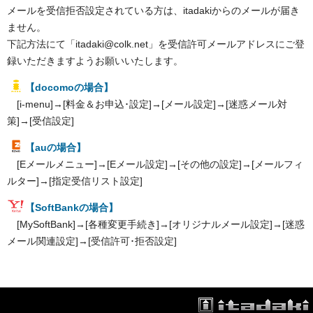
メールを受信拒否設定されている方は、itadakiからのメールが届き
ません。
下記方法にて「itadaki@colk.net」を受信許可メールアドレスにご登
録いただきますようお願いいたします。
【docomoの場合】
[i-menu]→[料金＆お申込･設定]→[メール設定]→[迷惑メール対
策]→[受信設定]
【auの場合】
[Eメールメニュー]→[Eメール設定]→[その他の設定]→[メールフィ
ルター]→[指定受信リスト設定]
【SoftBankの場合】
[MySoftBank]→[各種変更手続き]→[オリジナルメール設定]→[迷惑
メール関連設定]→[受信許可･拒否設定]