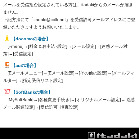
メールを受信拒否設定されている方は、itadakiからのメールが届き
ません。
下記方法にて「itadaki@colk.net」を受信許可メールアドレスにご登
録いただきますようお願いいたします。
【docomoの場合】
[i-menu]→[料金＆お申込･設定]→[メール設定]→[迷惑メール対
策]→[受信設定]
【auの場合】
[Eメールメニュー]→[Eメール設定]→[その他の設定]→[メールフィ
ルター]→[指定受信リスト設定]
【SoftBankの場合】
[MySoftBank]→[各種変更手続き]→[オリジナルメール設定]→[迷惑
メール関連設定]→[受信許可･拒否設定]