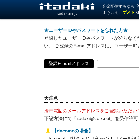
音楽配信するなら 音楽
ようこそ、
ゲスト
itadaki.ne.jp
★ユーザーIDやパスワードを忘れた方★
登録したユーザーIDやパスワードが分らなくな
い。 ご登録のE-mailアドレスに、ユーザー
登録E-mailアドレス
★注意
携帯電話のメールアドレスをご登録いただい
下記方法にて「itadaki@colk.net」
【docomoの場合】
[i-menu]→[料金＆お申込･設定]→[メール設