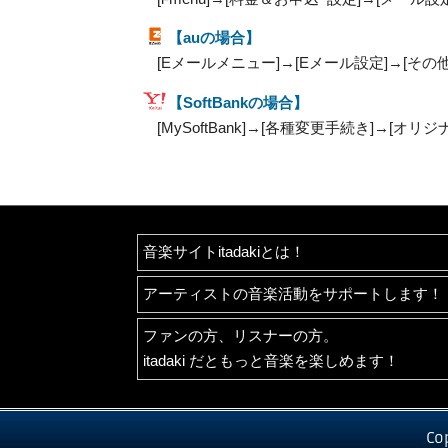
【auの場合】
[Eメールメニュー]→[Eメール設定]→[その
【SoftBankの場合】
[MySoftBank]→[各種変更手続き]→[オ
音楽サイトitadakiとは！
アーティストの音楽活動をサポートします！
ファンの方、リスナーの方。
itadaki だともっと音楽を楽しめます！
Co