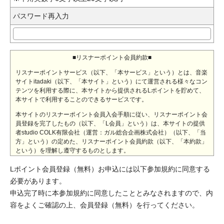
パスワード再入力
■リスナーポイント会員約款■
リスナーポイントサービス（以下、「本サービス」という）とは、音楽
サイトitadaki（以下、「本サイト」という）にて運営される様々なコン
テンツを利用する際に、本サイトから提供されるLポイントを貯めて、
本サイトで利用することのできるサービスです。
本サイトのリスナーポイント会員入会手順に従い、リスナーポイント会
員登録を完了したもの（以下、「L会員」という）は、本サイトの提供
者studio COLK有限会社（運営：ガル総合企画株式会社）（以下、「当
方」という）の定めた、リスナーポイント会員約款（以下、「本約款」
という）を理解し遵守するものとします。
また、L会員入会申込をした時点でL会員は本約款に同意したものとしま
Lポイント会員登録（無料）お申込には以下参加規約に同意する
す。
必要があります。
◆第1条（サービス・コンテンツにおける無保証）
申込完了時に本参加規約に同意したこととみなされますので、内
容をよくご確認の上、会員登録（無料）を行ってください。
当方は、本サイト上の掲載内容の真偽、正確性、本サイトへの
アクセスの可否（アクセスの際、不具合や障害が生じないこ