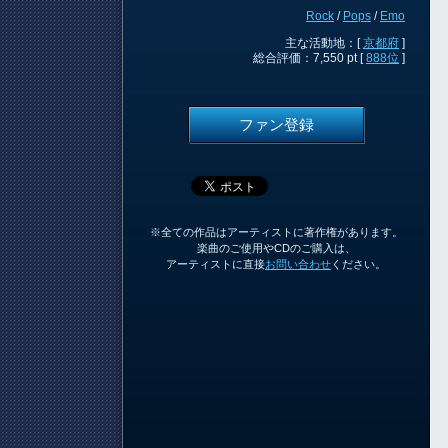
Rock
/
Pops
/
Emo
主な活動地：[
京都府
]
総合評価：7,550 pt [
888位
]
ファン登録
※全ての作品はアーティストに著作権があります。
楽曲のご使用やCDのご購入は、
アーティストに直接
お問い合わせ
ください。