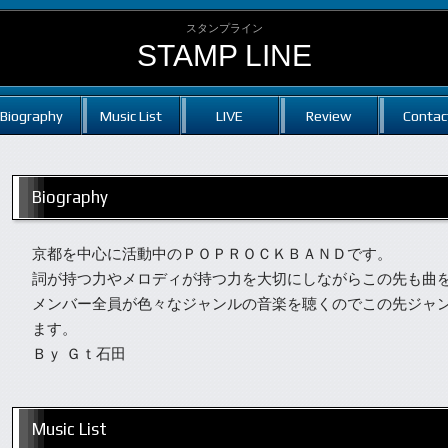
スタンプライン
STAMP LINE
Biography
Music List
LIVE
Review
Contac
Biography
京都を中心に活動中のＰＯＰＲＯＣＫＢＡＮＤです。
詞が持つ力やメロディが持つ力を大切にしながらこの先も曲
メンバー全員が色々なジャンルの音楽を聴くのでこの先ジャ
ます。
Ｂｙ Ｇｔ石田
Music List