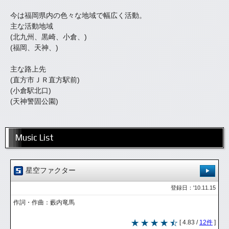
今は福岡県内の色々な地域で幅広く活動。
主な活動地域
(北九州、黒崎、小倉、)
(福岡、天神、)
主な路上先
(直方市ＪＲ直方駅前)
(小倉駅北口)
(天神警固公園)
Music List
星空ファクター
登録日：'10.11.15
作詞・作曲：藪内竜馬
[ 4.83 /
12件
]