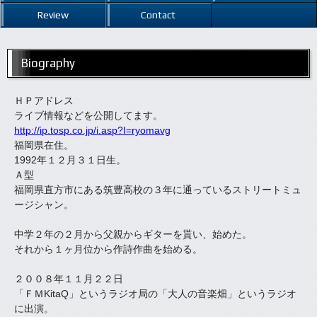
Review
Contact
Biography
ＨＰアドレス
ライブ情報などを公開してます。
http://ip.tosp.co.jp/i.asp?I=ryomavg
福岡県在住。
1992年１２月３１日生。
Ａ型
福岡県直方市にある筑豊高校の３年に通っているストリートミュ
ージシャン。
中学２年の２月から父親からギターを貰い、始めた。
それから１ヶ月位から作詩作曲を始める。
２００８年１１月２２日
「ＦＭKitaQ」というラジオ局の「大人の音楽畑」というラジオ
に出演。