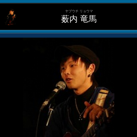
ヤブウチ リョウマ
薮内 竜馬