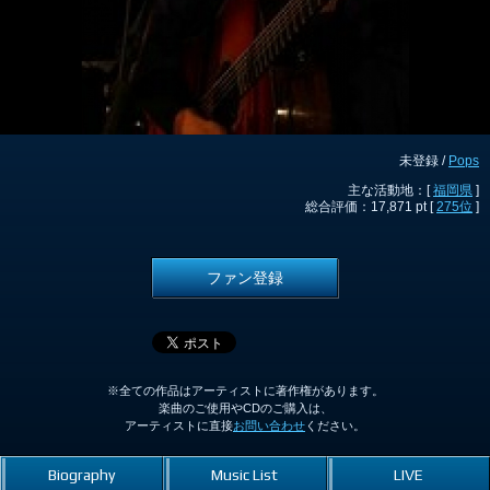
未登録 /
Pops
主な活動地：[
福岡県
]
総合評価：17,871 pt [
275位
]
ファン登録
※全ての作品はアーティストに著作権があります。
楽曲のご使用やCDのご購入は、
アーティストに直接
お問い合わせ
ください。
Biography
Music List
LIVE