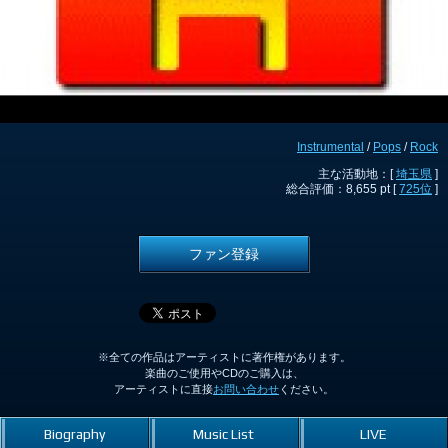
Instrumental
/
Pops
/
Rock
主な活動地：[
埼玉県
]
総合評価：8,655 pt [
725位
]
ファン登録
※全ての作品はアーティストに著作権があります。
楽曲のご使用やCDのご購入は、
アーティストに直接
お問い合わせ
ください。
Biography
Music List
LIVE