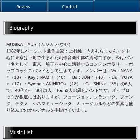
Review
Contact
Biography
MUSIKA‐HAUS（ムジカ-ハウゼ）
1982年にベーシスト兼作曲家：上村純（うえむらじゅん）を中
心に東京は下町で生まれた創作音楽団体の総称ですが、今はバン
ド名として、東京、埼玉を中心に活動するコンテンポラリー・ポ
ップロックスバンドとして生きてます。メンバーは・Vo：NANA
♀（18）・Key：NAMI♀（40）・Bs：JUN♂（48）・Ds：YUYA
♂（17）・Synthe：AKIHIRO♂（18）・G：SHIN♂（35）の6人
で、40代2人、30代1人、Teen3人の異色バンドです。ポップロ
ックが根底にはありますが、フュージョン、クラシック、ファン
ク、テクノ、シネマミュージック、ミュージカルなどの要素も盛
り込んでのオルジナルを手掛けています。
Music List