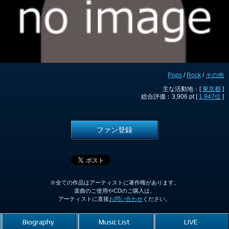
Pops
/
Rock
/
その他
主な活動地：[
東京都
]
総合評価：3,906 pt [
1,947位
]
ファン登録
※全ての作品はアーティストに著作権があります。
楽曲のご使用やCDのご購入は、
アーティストに直接
お問い合わせ
ください。
Biography
Music List
LIVE