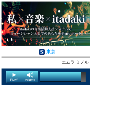
東京
エムラ ミノル
PLAY
volume