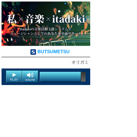
BUTSUMETSU
オリガミ
PLAY
volume