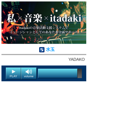
水玉
YADAKO
PLAY
volume