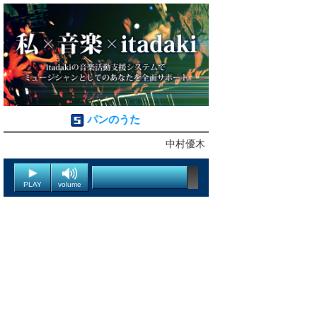
パンのうた
中村優木
PLAY
volume