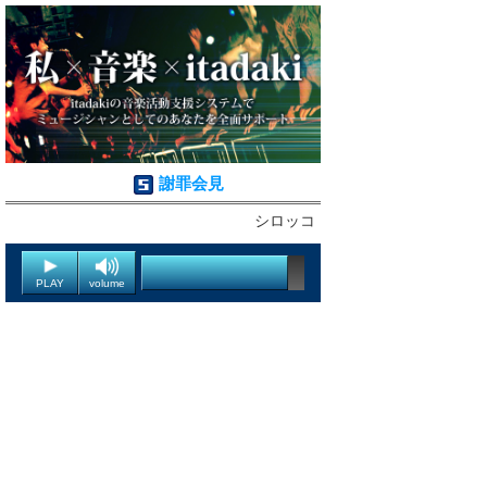
謝罪会見
シロッコ
PLAY
volume