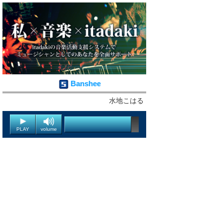
Banshee
水地こはる
PLAY
volume