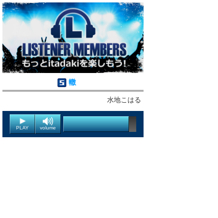
轍
水地こはる
PLAY
volume