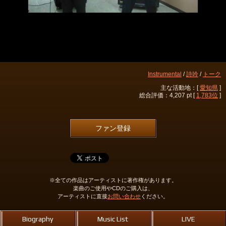
Instrumental
/
詩吟
/
トーク
主な活動地：[
愛知県
]
総合評価：4,207 pt [
1,783位
]
ファン登録
※全ての作品はアーティストに著作権があります。
楽曲のご使用やCDのご購入は、
アーティストに直接
お問い合わせ
ください。
Biography
Music List
LIVE