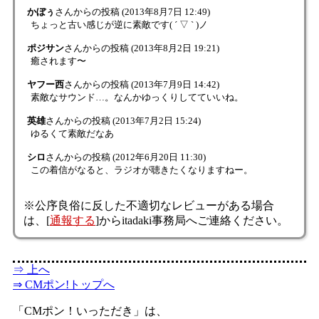
かぼぅ
さんからの投稿
(2013年8月7日 12:49)
ちょっと古い感じが逆に素敵です( ´ ▽ ` )ノ
ポジサン
さんからの投稿
(2013年8月2日 19:21)
癒されます〜
ヤフー西
さんからの投稿
(2013年7月9日 14:42)
素敵なサウンド…。なんかゆっくりしてていいね。
英雄
さんからの投稿
(2013年7月2日 15:24)
ゆるくて素敵だなあ
シロ
さんからの投稿
(2012年6月20日 11:30)
この着信がなると、ラジオが聴きたくなりますねー。
※公序良俗に反した不適切なレビューがある場合
は、[
通報する
]からitadaki事務局へご連絡ください。
⇒ 上へ
⇒ CMポン!トップへ
「CMポン！いっただき」は、