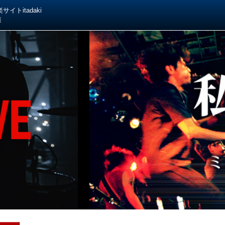
イトitadaki
様