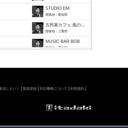
STUDIO EM
】
開催地：愛知県
古民家カフェ 風のおと
】
開催地：三重県
MUSIC BAR BOB
】
開催地：愛知県
COCKTAIL BAR Château
】
開催地：高知県
waiwaihall神保町
】
開催地：東京都
kiに参加したい！
新規登録
対応機種について
利用規約
BAR Double Fantasy
】
開催地：三重県
R Ⅱ】アコースティック
Restaurant Bar SLY
開催地：愛知県