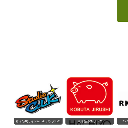
着うた(R)サイトitadaki ジングル01
八洋食品CMソング
RK