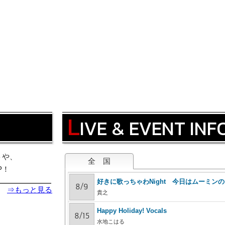
L
IVE & EVENT IN
トや、
全 国
P！
好きに歌っちゃわNight 今日はムーミン
8/9
⇒もっと見る
貴之
Happy Holiday! Vocals
8/15
水地こはる