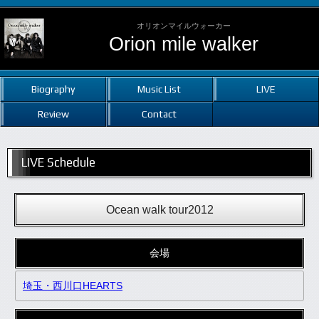
オリオンマイルウォーカー
Orion mile walker
Biography
Music List
LIVE
Review
Contact
LIVE Schedule
Ocean walk tour2012
会場
埼玉・西川口HEARTS