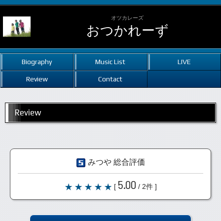
オツカレーズ
おつかれーず
Biography
Music List
LIVE
Review
Contact
Review
みつや 総合評価
5.00
[
/ 2件 ]