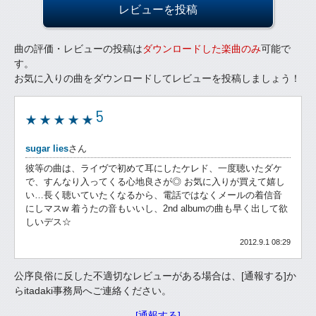
レビューを投稿
曲の評価・レビューの投稿は
ダウンロードした楽曲のみ
可能で
す。
お気に入りの曲をダウンロードしてレビューを投稿しましょう！
5
sugar lies
さん
彼等の曲は、ライヴで初めて耳にしたケレド、一度聴いたダケ
で、すんなり入ってくる心地良さが◎ お気に入りが買えて嬉し
い…長く聴いていたくなるから、電話ではなくメールの着信音
にしマスw 着うたの音もいいし、2nd albumの曲も早く出して欲
しいデス☆
2012.9.1 08:29
公序良俗に反した不適切なレビューがある場合は、[通報する]か
らitadaki事務局へご連絡ください。
[通報する]