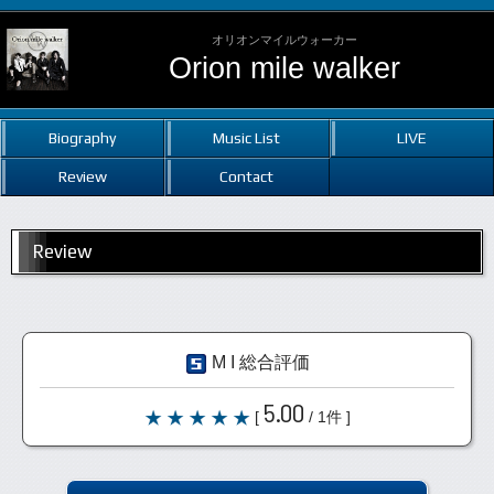
オリオンマイルウォーカー
Orion mile walker
Biography
Music List
LIVE
Review
Contact
Review
M I 総合評価
5.00
[
/ 1件 ]