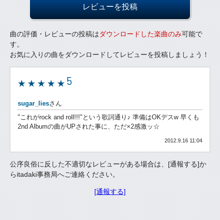
レビューを投稿
曲の評価・レビューの投稿は
ダウンロードした楽曲のみ
可能で
す。
お気に入りの曲をダウンロードしてレビューを投稿しましょう！
5
sugar_lies
さん
"これがrock and roll!!!"という歌詞通り♪ 準備はOKデスw 早くも
2nd Albumの曲がUPされた事に、ただ×2感激ッ☆
2012.9.16 11:04
公序良俗に反した不適切なレビューがある場合は、[通報する]か
らitadaki事務局へご連絡ください。
[通報する]