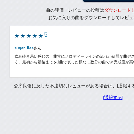
曲の評価・レビューの投稿は
ダウンロード
お気に入りの曲をダウンロードしてレビュ
5
sugar_lies
さん
飲み砕き易い感じの、非常にメロディーラインの流れが綺麗な曲デス
く、最初から最後までを1曲で表した様な…数分の曲でw 完成度が高いとい
公序良俗に反した不適切なレビューがある場合は、[通報する]か
[通報する]