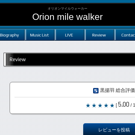
オリオンマイルウォーカー
Orion mile walker
Biography
Music List
LIVE
Review
Contac
Review
黒揚羽 総合評価
5.00
[
/ 
レビューを投稿