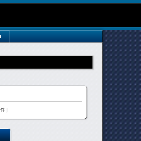
t
1件 ]