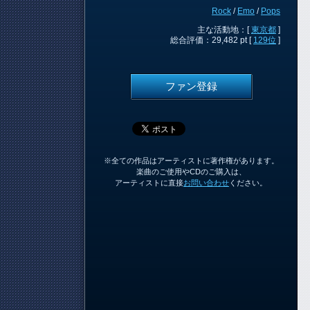
Rock
/
Emo
/
Pops
主な活動地：[
東京都
]
総合評価：29,482 pt [
129位
]
ファン登録
※全ての作品はアーティストに著作権があります。
楽曲のご使用やCDのご購入は、
アーティストに直接
お問い合わせ
ください。