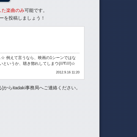
した楽曲のみ
可能です。
ーを投稿しましょう！
☆ 例えて言うなら、映画の1シーンではな
うか、聴き惚れしてしまウ(///∇///)☆
2012.9.16 11:20
らitadaki事務局へご連絡ください。