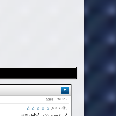
！
登録日：'09.8.19
[ 0.00 / 0件 ]
463
2
試聴：
ダウンロード：