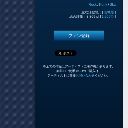
Rock
/
Punk
/
Ska
主な活動地：[
茨城県
]
総合評価：3,869 pt [
1,966位
]
ファン登録
※全ての作品はアーティストに著作権があります。
楽曲のご使用やCDのご購入は、
アーティストに直接
お問い合わせ
ください。