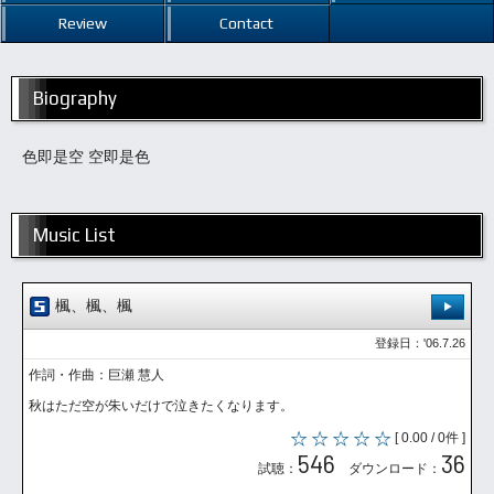
Review
Contact
Biography
色即是空 空即是色
Music List
楓、楓、楓
登録日：'06.7.26
作詞・作曲：巨瀬 慧人
秋はただ空が朱いだけで泣きたくなります。
[ 0.00 / 0件 ]
546
36
試聴：
ダウンロード：