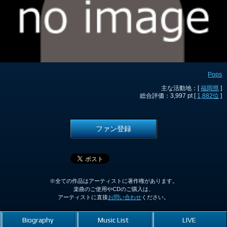
Pops
主な活動地：[
福岡県
]
総合評価：3,997 pt [
1,882位
]
ファン登録
※全ての作品はアーティストに著作権があります。
楽曲のご使用やCDのご購入は、
アーティストに直接
お問い合わせ
ください。
Biography
Music List
LIVE