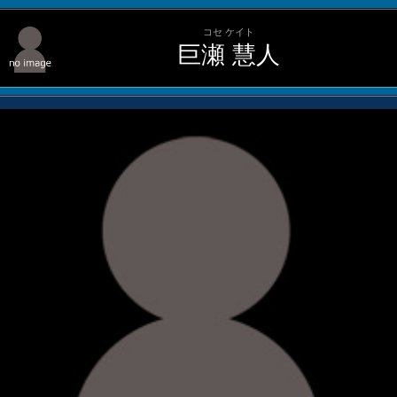
コセ ケイト
巨瀬 慧人