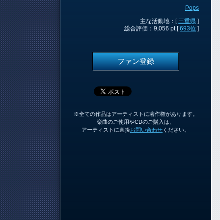
Pops
主な活動地：[
三重県
]
総合評価：9,056 pt [
693位
]
ファン登録
※全ての作品はアーティストに著作権があります。
楽曲のご使用やCDのご購入は、
アーティストに直接
お問い合わせ
ください。