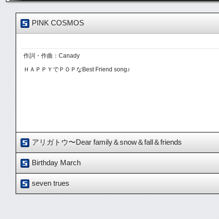
PINK COSMOS
作詞・作曲：Canady
ＨＡＰＰＹでＰＯＰなBest Friend song♪
アリガトウ〜Dear family＆snow＆fall＆friends
Birthday March
作詞・作曲：Canady
seven trues
いつも支えてくれる大切な人へ バラードソングです。「君は私を照らす太
作詞・作曲：Canady
ＨＡＰＰＹなBirthdayソングです。
作詞・作曲：Canady