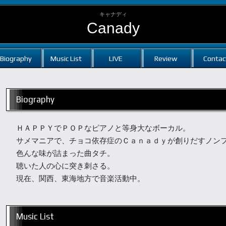
キャナディ
Canady
Biography
Music List
LIVE
Review
Contac
Biography
ＨＡＰＰＹでＰＯＰなピアノと等身大なボーカル。
サメマニアで、チョコ依存症のＣａｎａｄｙが創りだすノン
色んな味が詰まった曲タチ。
聴いた人の心に突き刺さる。
現在、関西、東海地方で音楽活動中。
Music List