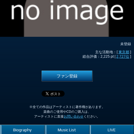
未登録
主な活動地：[
東京都
]
総合評価：2,225 pt [
2,727位
]
ファン登録
※全ての作品はアーティストに著作権があります。
楽曲のご使用やCDのご購入は、
アーティストに直接
お問い合わせ
ください。
Biography
Music List
LIVE