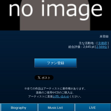
未登録
主な活動地：[
京都府
]
総合評価：2,645 pt [
2,569位
]
ファン登録
※全ての作品はアーティストに著作権があります。
楽曲のご使用やCDのご購入は、
アーティストに直接
お問い合わせ
ください。
Biography
Music List
LIVE