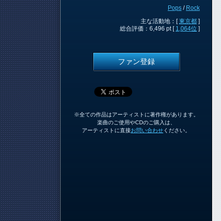
Pops
/
Rock
主な活動地：[
東京都
]
総合評価：6,496 pt [
1,064位
]
ファン登録
※全ての作品はアーティストに著作権があります。
楽曲のご使用やCDのご購入は、
アーティストに直接
お問い合わせ
ください。