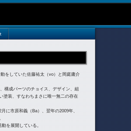
t
名で活動をしていた佐藤祐太（vo）と岡庭庸介
１つで、構成パーツのチョイス、デザイン、組
い塗装、すなわちまさに唯一無二の存在
月に市原和義（Ba）、翌年の2009年、
。
活動を展開している。