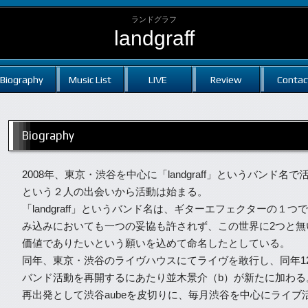
ランドグラフ
landgraff
Biography
Music List
LIVE
Review
Contac
Biography
2008年、東京・渋谷を中心に「landgraff」というバンド
という２人の出会いから活動は始まる。
「landgraff」というバンド名は、ギターエフェクターの
み込みにおいても一つの妥協も許されず、この世界に2つと無
価値でありたいという願いを込めて命名したとしている。
同年、東京・渋谷のライヴハウスにてライヴを敢行し、同年12
バンド活動を再開するにあたり並木景介（b）が新たに加わる
再出発として渋谷aubeを皮切りに、毎月渋谷を中心にライブ