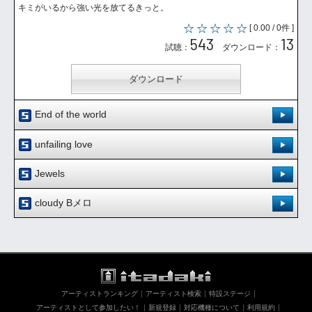
キミがいるから強い光を放てるきっと。
[ 0.00 / 0件 ]
543
13
試聴：
ダウンロード：
ダウンロード
End of the world
登録日：'10.5.12
unfailing love
いつか届くまでここで歌い続ける。
登録日：'10.3.31
Jewels
[ 0.00 / 0件 ]
壮大なバラードです♪
602
10
登録日：'10.5.13
試聴：
ダウンロード：
cloudy Bメロ
[ 0.00 / 0件 ]
あなたが残した、会いたいの願い。
620
15
登録日：'10.6.3
試聴：
ダウンロード：
ダウンロード
[ 0.00 / 0件 ]
[ 0.00 / 0件 ]
547
8
試聴：
ダウンロード：
398
1
ダウンロード
試聴：
ダウンロード：
ダウンロード
ダウンロード特典
アーティストランキング
アーティスト検索
特設ステージ
ダウンロード
アーティストとして参加したい！
新規登録
対応機種について
利用規約