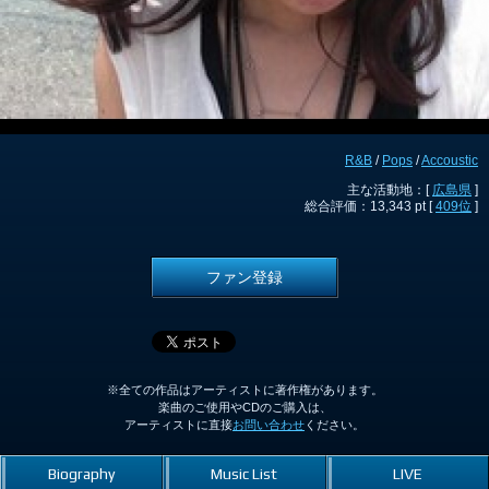
R&B
/
Pops
/
Accoustic
主な活動地：[
広島県
]
総合評価：13,343 pt [
409位
]
ファン登録
※全ての作品はアーティストに著作権があります。
楽曲のご使用やCDのご購入は、
アーティストに直接
お問い合わせ
ください。
Biography
Music List
LIVE