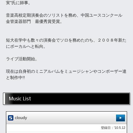
実"氏に師事。
音楽高校定期演奏会のソリストを務め、中国ユースコンクール
金管楽器部門 最優秀賞受賞。
短大在学中も数々の演奏会でソロを務めたのち、２００８年新た
にボーカルへと転向。
ライブ活動開始。
現在は自身初のミニアルバムをミュージシャンやコンポーザー達
と制作中!!
Music List
cloudy
登録日：'10.5.12