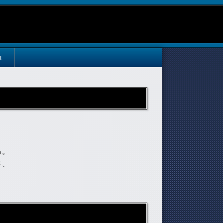
t
る。
さ、