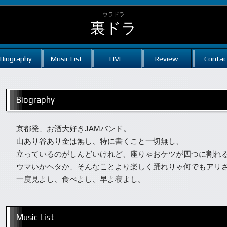
ウラドラ
裏ドラ
Biography
Music List
LIVE
Review
Contac
Biography
京都発、お酒大好きJAMバンド。
山あり谷あり金は無し、特に書くこと一切無し、
立っているのがしんどいけれど、座りゃおケツが四つに割れ
ウマいかヘタか、そんなことより楽しく踊れりゃ何でもアリ
一度見よし、食べよし、早よ寝よし。
Music List