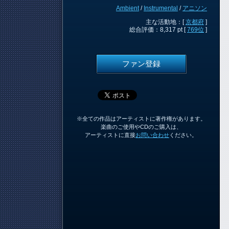
Ambient
/
Instrumental
/
アニソン
主な活動地：[
京都府
]
総合評価：8,317 pt [
769位
]
ファン登録
※全ての作品はアーティストに著作権があります。
楽曲のご使用やCDのご購入は、
アーティストに直接
お問い合わせ
ください。