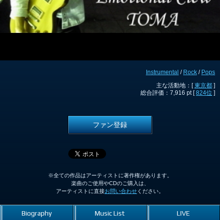
Instrumental
/
Rock
/
Pops
主な活動地：[
東京都
]
総合評価：7,916 pt [
824位
]
ファン登録
※全ての作品はアーティストに著作権があります。
楽曲のご使用やCDのご購入は、
アーティストに直接
お問い合わせ
ください。
Biography
Music List
LIVE