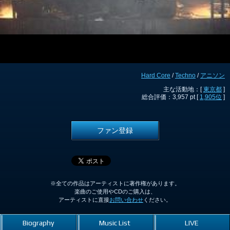
Hard Core
/
Techno
/
アニソン
主な活動地：[
東京都
]
総合評価：3,957 pt [
1,905位
]
ファン登録
※全ての作品はアーティストに著作権があります。
楽曲のご使用やCDのご購入は、
アーティストに直接
お問い合わせ
ください。
Biography
Music List
LIVE