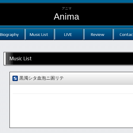
アニマ
Anima
Biography
Music List
LIVE
Review
Contac
Music List
黒濁シタ血泡ニ困リテ