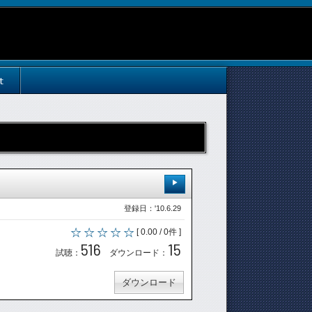
t
登録日：'10.6.29
[ 0.00 / 0件 ]
516
15
試聴：
ダウンロード：
ダウンロード