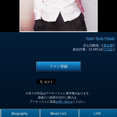
Punk
/
Rock
/
Visual
主な活動地：[
東京都
]
総合評価：23,465 pt [
171位
]
ファン登録
※全ての作品はアーティストに著作権があります。
楽曲のご使用やCDのご購入は、
アーティストに直接
お問い合わせ
ください。
Biography
Music List
LIVE