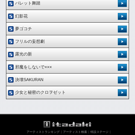
バレット舞踏
登録日：'10.7.14
幻影花
[ 0.00 / 0件 ]
登録日：'10.7.14
600
21
夢ゴコチ
試聴：
ダウンロード：
[ 0.00 / 0件 ]
登録日：'10.7.14
561
11
フリルの妄想劇
試聴：
ダウンロード：
ダウンロード
[ 0.00 / 0件 ]
登録日：'10.7.14
530
15
露光の新
試聴：
ダウンロード：
ダウンロード
[ 0.00 / 0件 ]
登録日：'10.8.2
560
19
邪魔をしないで×××
試聴：
ダウンロード：
ダウンロード
[ 5.00 /
2件
]
登録日：'10.9.27
518
16
決壊SAKURAN
試聴：
ダウンロード：
ダウンロード
[ 5.00 /
2件
]
登録日：'10.12.15
478
15
少女と秘密のクロヲゼット
試聴：
ダウンロード：
ダウンロード
[ 5.00 /
2件
]
登録日：'11.4.13
436
5
試聴：
ダウンロード：
ダウンロード
[ 5.00 /
1件
]
384
3
試聴：
ダウンロード：
ダウンロード
アーティストランキング
アーティスト検索
特設ステージ
ダウンロード