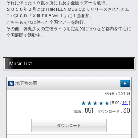
それに伴った１０数ヶ所にも及ぶ全国ツアーも敢行。
２０１０年２月にはTHIRTEEN MUSICよりリリースされたオム
ニバスＣＤ『ⅩⅢ FILE Vol.１』に１曲参加。
こちらもそれに伴った全国ツアーを敢行。
その他、弾丸少女の主催ライヴを定期的に行うなど都内を中心に
全国展開で活動中。
Music List
地下室の雨
登録日：'10.7.14
[ 5.00 /
1件
]
851
30
試聴：
ダウンロード：
ダウンロード