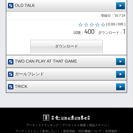
OLD TALK
登録日：'10.7.14
[ 0.00 / 0件 ]
400
1
試聴：
ダウンロード：
ダウンロード
TWO CAN PLAY AT THAT GAME
登録日：'10.9.13
ガールフレンド
[ 0.00 / 0件 ]
登録日：'10.9.15
371
0
TRICK
試聴：
ダウンロード：
[ 0.00 / 0件 ]
登録日：'10.9.15
372
0
試聴：
ダウンロード：
ダウンロード
[ 0.00 / 0件 ]
392
0
試聴：
ダウンロード：
ダウンロード
アーティストランキング
アーティスト検索
特設ステージ
ダウンロード
アーティストとして参加したい！
新規登録
対応機種について
利用規約