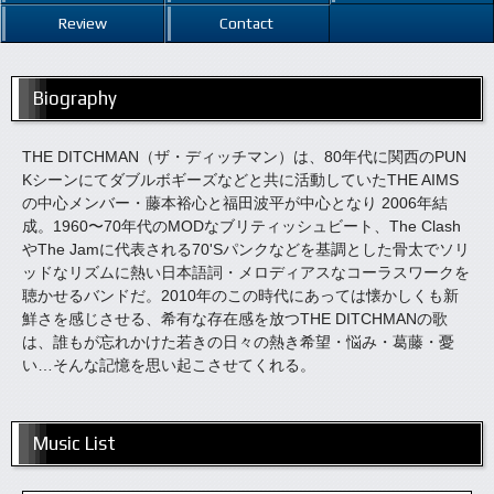
Review
Contact
Biography
THE DITCHMAN（ザ・ディッチマン）は、80年代に関西のPUN
Kシーンにてダブルボギーズなどと共に活動していたTHE AIMS
の中心メンバー・藤本裕心と福田波平が中心となり 2006年結
成。1960〜70年代のMODなブリティッシュビート、The Clash
やThe Jamに代表される70'Sパンクなどを基調とした骨太でソリ
ッドなリズムに熱い日本語詞・メロディアスなコーラスワークを
聴かせるバンドだ。2010年のこの時代にあっては懐かしくも新
鮮さを感じさせる、希有な存在感を放つTHE DITCHMANの歌
は、誰もが忘れかけた若きの日々の熱き希望・悩み・葛藤・憂
い…そんな記憶を思い起こさせてくれる。
Music List