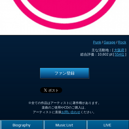
Punk
/
Garage
/
Rock
主な活動地：[
大阪府
]
総合評価：10,602 pt [
554位
]
ファン登録
※全ての作品はアーティストに著作権があります。
楽曲のご使用やCDのご購入は、
アーティストに直接
お問い合わせ
ください。
Biography
Music List
LIVE