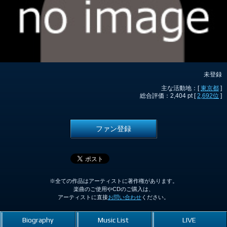
未登録
主な活動地：[
東京都
]
総合評価：2,404 pt [
2,692位
]
ファン登録
※全ての作品はアーティストに著作権があります。
楽曲のご使用やCDのご購入は、
アーティストに直接
お問い合わせ
ください。
Biography
Music List
LIVE