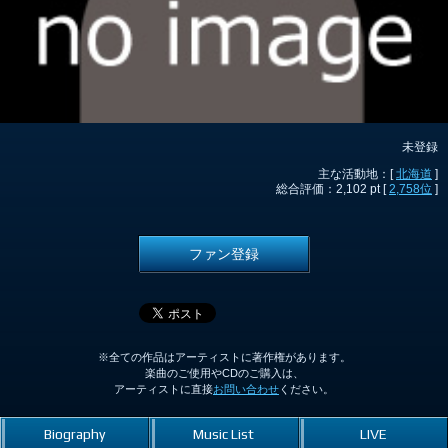
未登録
主な活動地：[
北海道
]
総合評価：2,102 pt [
2,758位
]
ファン登録
※全ての作品はアーティストに著作権があります。
楽曲のご使用やCDのご購入は、
アーティストに直接
お問い合わせ
ください。
Biography
Music List
LIVE