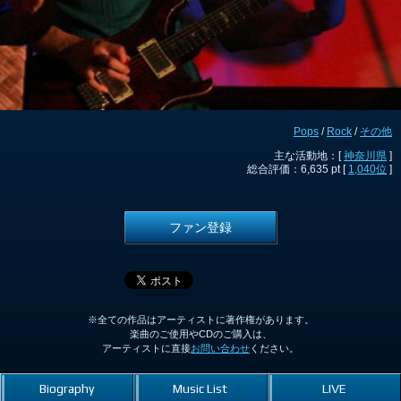
Pops
/
Rock
/
その他
主な活動地：[
神奈川県
]
総合評価：6,635 pt [
1,040位
]
ファン登録
※全ての作品はアーティストに著作権があります。
楽曲のご使用やCDのご購入は、
アーティストに直接
お問い合わせ
ください。
Biography
Music List
LIVE