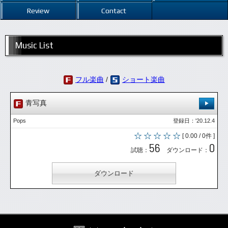
Review
Contact
Music List
フル楽曲
/
ショート楽曲
青写真
Pops
登録日：'20.12.4
[ 0.00 / 0件 ]
56
0
試聴：
ダウンロード：
ダウンロード