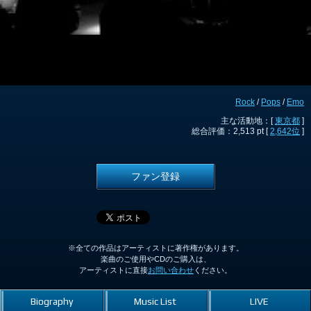
Rock
/
Pops
/
Emo
主な活動地：[
東京都
]
総合評価：2,513 pt [
2,642位
]
ファン登録
※全ての作品はアーティストに著作権があります。
楽曲のご使用やCDのご購入は、
アーティストに直接
お問い合わせ
ください。
Biography
Music List
LIVE