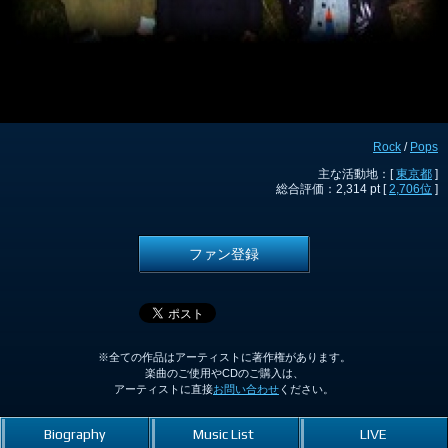
Rock
/
Pops
主な活動地：[
東京都
]
総合評価：2,314 pt [
2,706位
]
ファン登録
※全ての作品はアーティストに著作権があります。
楽曲のご使用やCDのご購入は、
アーティストに直接
お問い合わせ
ください。
Biography
Music List
LIVE