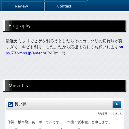
Review
Contact
Biography
最近カミソリでヒゲを剃ろうとしたらそのカミソリの切れ味が良
すぎてニキビも剃りました。だから応援よろしくお願いします
htt
p://73.xmbs.jp/amecra/
">!(b^ー°)
Music List
長い夢
登録日：'11.5.13
作詞：坂本龍。あ、ボーカルです。 作曲：坂本龍。と申します。