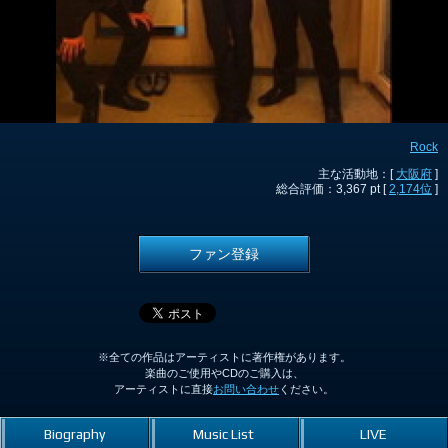
Rock
主な活動地：[
大阪府
]
総合評価：3,367 pt [
2,174位
]
ファン登録
※全ての作品はアーティストに著作権があります。
楽曲のご使用やCDのご購入は、
アーティストに直接
お問い合わせ
ください。
Biography
Music List
LIVE