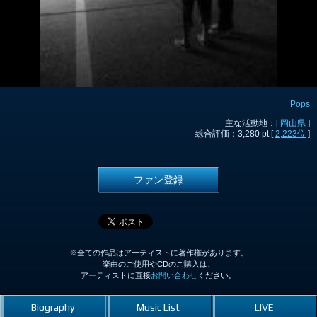
Pops
主な活動地：[
岡山県
]
総合評価：3,280 pt [
2,223位
]
ファン登録
※全ての作品はアーティストに著作権があります。
楽曲のご使用やCDのご購入は、
アーティストに直接
お問い合わせ
ください。
Biography
Music List
LIVE