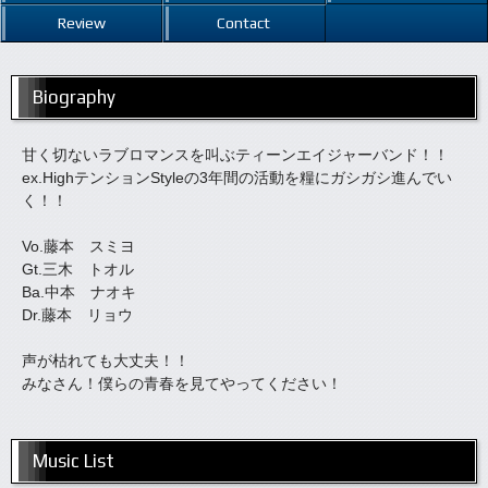
Review
Contact
Biography
甘く切ないラブロマンスを叫ぶティーンエイジャーバンド！！
ex.HighテンションStyleの3年間の活動を糧にガシガシ進んでい
く！！
Vo.藤本 スミヨ
Gt.三木 トオル
Ba.中本 ナオキ
Dr.藤本 リョウ
声が枯れても大丈夫！！
みなさん！僕らの青春を見てやってください！
Music List