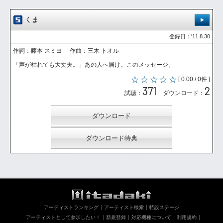
くま
登録日：'11.8.30
作詞：藤本 スミヨ 作曲：三木 トオル
「声が枯れても大丈夫。」あの人へ届け。このメッセージ。
[ 0.00 / 0件 ]
371
2
試聴：
ダウンロード：
ダウンロード
ダウンロード特典
アーティストランキング
アーティスト検索
特設ステージ
アーティストとして参加したい！
新規登録
対応機種について
利用規約