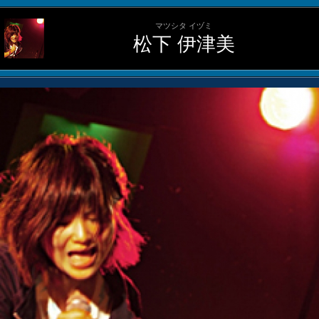
マツシタ イヅミ
松下 伊津美