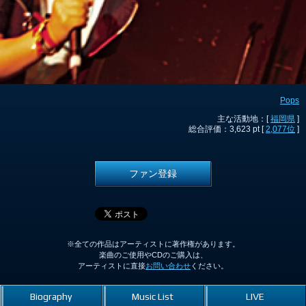
Pops
主な活動地：[
福岡県
]
総合評価：3,623 pt [
2,077位
]
ファン登録
※全ての作品はアーティストに著作権があります。
楽曲のご使用やCDのご購入は、
アーティストに直接
お問い合わせ
ください。
Biography
Music List
LIVE