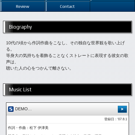
Review
Contact
Biography
10代の頃から作詞作曲をこなし、その独自な世界観を歌い上げ
る。
等身大の気持ちを着飾ることなくストレートに表現する彼女の歌
声は、
聴いた人の心をつかんで離さない。
Music List
DEMO…
登録日：'07.8.1
作詞・作曲：松下 伊津美