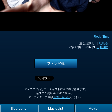
Rock
/
Emo
主な活動地：[
広島県
]
総合評価：6,332 pt [
1,103位
]
ファン登録
※全ての作品はアーティストに著作権があります。
楽曲のご使用やCDのご購入は、
アーティストに直接
お問い合わせ
ください。
Biography
Music List
Movie